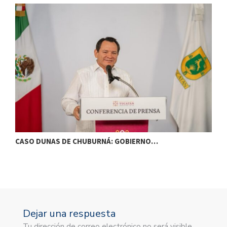
CASO DUNAS DE CHUBURNÁ: GOBIERNO…
I
Dejar una respuesta
Tu dirección de correo electrónico no será visible.