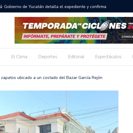
a organización vecinal en Mérida y suma a comités de
POLICÍA
ón social del delito.
EN MÉRI
s
El Clima
Deportes
Editorial
Espectáculos
 zapatos ubicado a un costado del Bazar García Rejón