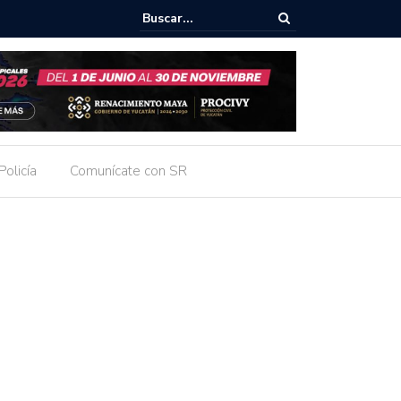
 INTERVIENE PARA PROTEGER A MUJER AMENAZADA CON ARMA BL
DA
Policía
Comunícate con SR