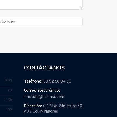
CONTÁCTANOS
250
Teléfono:
99 92 56 94 16
Correo electrónico:
1
srnoticia@hotmail.com
242
Dirección:
C.17 No 246 entre 30
70
y 32 Col. Miraflores