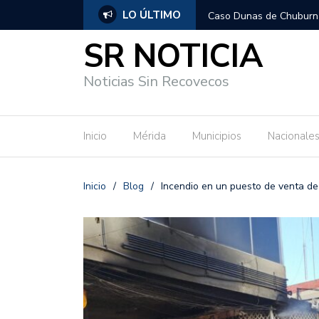
LO ÚLTIMO
ucatán detalla el expediente y confirma
Impulsa Cecilia Patrón l
vigilancia en la prevenci
SR NOTICIA
Noticias Sin Recovecos
Inicio
Mérida
Municipios
Nacionale
Inicio
/
Blog
/
Incendio en un puesto de venta de