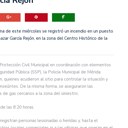
cía Rejón
a de este miércoles se registró un incendio en un puesto
zar García Rejón, en la zona del Centro Histórico de la
Protección Civil Municipal en coordinación con elementos
ridad Pública (SSP), la Policía Municipal de Mérida
quienes acudieron al sitio para controlar la situación y
anseúntes. De la misma forma, se aseguraron las
s de gas cercanos a la zona del siniestro.
de las 8:20 horas.
registran personas lesionadas o heridas y, hasta el
os locales comerciales ni a las oficinas que operan en el