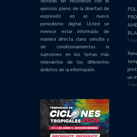
Noticias sin recovecos con el
ejercicio pleno de la libertad de
POL
expresión en el nuevo
PRO
periodismo digital. Usted se
AME
merece estar informado de
BLA
manera directa, clara, sencilla y
5 ago
sin condicionamientos ni
Rena
sujeciones en los temas más
temp
relevantes de los diferentes
prot
ámbitos de la información.
un m
5 ago