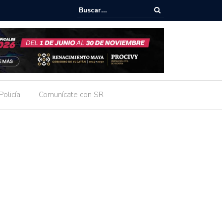
Patrón entrega remodelación integral del mercado Lucas de Gálvez par
s y usuarios.
Policía
Comunícate con SR