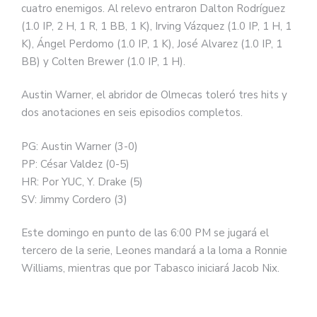
cuatro enemigos. Al relevo entraron Dalton Rodríguez
(1.0 IP, 2 H, 1 R, 1 BB, 1 K), Irving Vázquez (1.0 IP, 1 H, 1
K), Ángel Perdomo (1.0 IP, 1 K), José Alvarez (1.0 IP, 1
BB) y Colten Brewer (1.0 IP, 1 H).
Austin Warner, el abridor de Olmecas toleró tres hits y
dos anotaciones en seis episodios completos.
PG: Austin Warner (3-0)
PP: César Valdez (0-5)
HR: Por YUC, Y. Drake (5)
SV: Jimmy Cordero (3)
Este domingo en punto de las 6:00 PM se jugará el
tercero de la serie, Leones mandará a la loma a Ronnie
Williams, mientras que por Tabasco iniciará Jacob Nix.